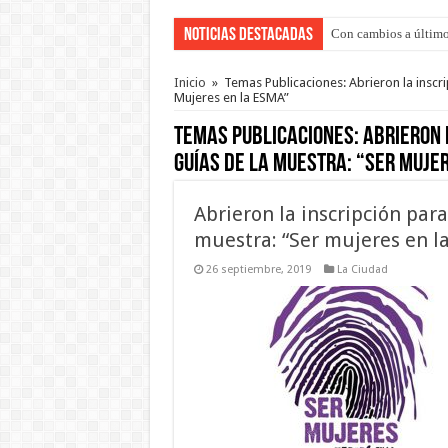
Noticias Destacadas
Con cambios a último
Adopción en Entre Río
Inicio
»
Temas Publicaciones: Abrieron la inscri
Mujeres en la ESMA”
Temas Publicaciones:
Abrieron 
guías de la muestra: “Ser Muje
Abrieron la inscripción par
muestra: “Ser mujeres en l
26 septiembre, 2019
La Ciudad