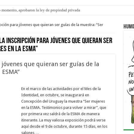
 momento, aprobaron la ley de propiedad privada
s: el 35% de los 90 niños, niñas y adolescentes que esperan una familia tiene CU
pción para jóvenes que quieran ser guías de la muestra: “Ser
Humo
la inscripción para jóvenes que quieran ser
res en la ESMA”
a jóvenes que quieran ser guías de la
a ESMA”
En el marco de las actividades por el Mes de la
Identidad, en octubre, se inaugurará en
Concepción del Uruguay la muestra “Ser mujeres
en la ESMA. Testimonios para volver a mirar”, que
por primera vez saldrá de la ESMA de manera
itinerante. La muy valiosa exposición podrá verse
aquí desde el 9 de octubre, durante 15 días, en los
salones …