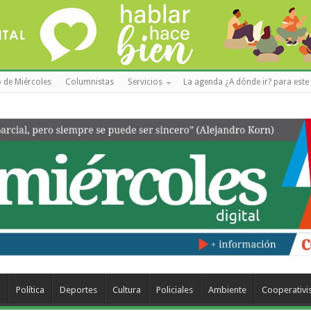
 de Miércoles
Columnistas
Servicios
La agenda ¿A dónde ir? para este 
a
Política
Deportes
Cultura
Policiales
Ambiente
Cooperativ