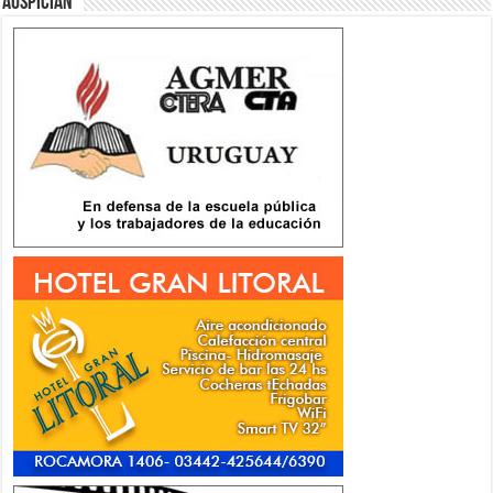
Auspician