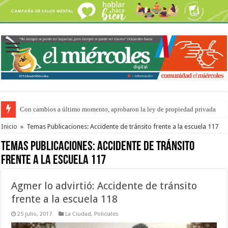
Con cambios a último momento, aprobaron la ley de propiedad privada
Adopción en Entre Ríos: el 35% de los 90 niños, niñas y adolescentes que 
Inicio
»
Temas Publicaciones: Accidente de tránsito frente a la escuela 117
Temas Publicaciones:
Accidente de tránsito
frente a la escuela 117
Agmer lo advirtió: Accidente de tránsito
frente a la escuela 118
25 julio, 2017
La Ciudad
,
Policiales