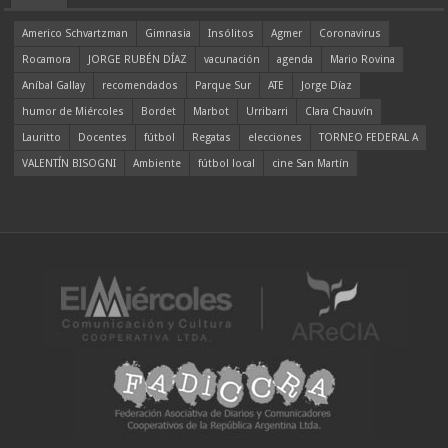
Americo Schvartzman
Gimnasia
Insólitos
Agmer
Coronavirus
Rocamora
JORGE RUBÉN DÍAZ
vacunación
agenda
Mario Rovina
Aníbal Gallay
recomendados
Parque Sur
ATE
Jorge Díaz
humor de Miércoles
Bordet
Marbot
Urribarri
Clara Chauvín
Lauritto
Docentes
fútbol
Regatas
elecciones
TORNEO FEDERAL A
VALENTÍN BISOGNI
Ambiente
fútbol local
cine San Martín