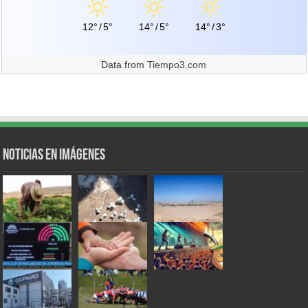
12°
/
5°
14°
/
5°
14°
/
3°
Data from
Tiempo3.com
Noticias en Imágenes