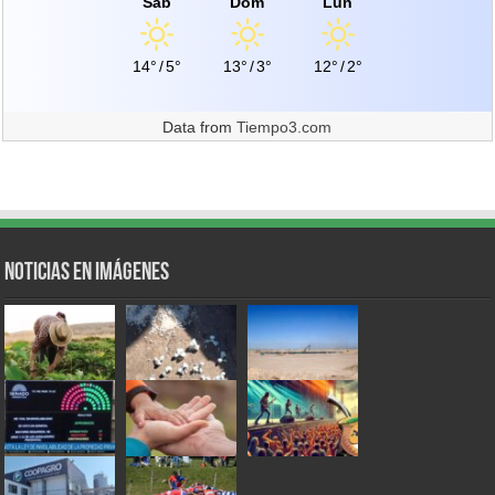
Sáb
Dom
Lun
14°
/
5°
13°
/
3°
12°
/
2°
Data from
Tiempo3.com
Noticias en Imágenes