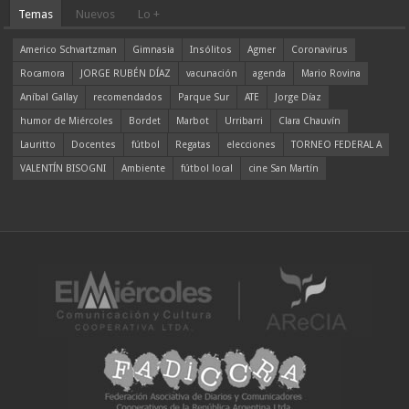
Temas
Nuevos
Lo +
Americo Schvartzman
Gimnasia
Insólitos
Agmer
Coronavirus
Rocamora
JORGE RUBÉN DÍAZ
vacunación
agenda
Mario Rovina
Aníbal Gallay
recomendados
Parque Sur
ATE
Jorge Díaz
humor de Miércoles
Bordet
Marbot
Urribarri
Clara Chauvín
Lauritto
Docentes
fútbol
Regatas
elecciones
TORNEO FEDERAL A
VALENTÍN BISOGNI
Ambiente
fútbol local
cine San Martín