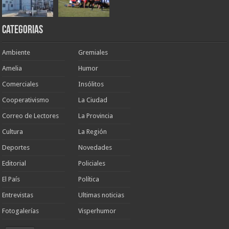
Categorias
Ambiente
Gremiales
Amelia
Humor
Comerciales
Insólitos
Cooperativismo
La Ciudad
Correo de Lectores
La Provincia
Cultura
La Región
Deportes
Novedades
Editorial
Policiales
El País
Política
Entrevistas
Ultimas noticias
Fotogalerías
Visperhumor