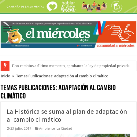
Con cambios a último momento, aprobaron la ley de propiedad privada
Adopción en Entre Ríos: el 35% de los 90 niños, niñas y adolescentes que 
Inicio
»
Temas Publicaciones: adaptación al cambio climático
Temas Publicaciones:
adaptación al cambio
climático
La Histórica se suma al plan de adaptación
al cambio climático
23 julio, 2017
Ambiente
,
La Ciudad