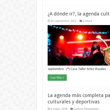
¿A dónde ir?, la agenda cul
30 septiembre, 2023
Cultura
septiembre (*) Casa Taller Artes Visuales …
Leer Más »
La agenda más completa para
culturales y deportivas
4 mayo, 2018
Cultura
,
Novedades