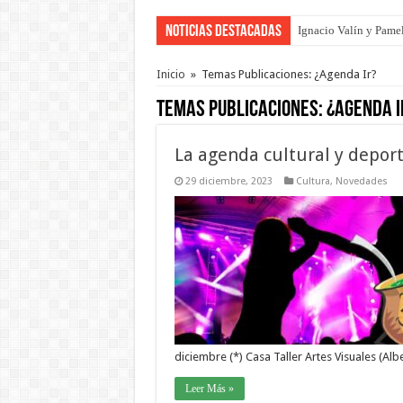
Noticias Destacadas
Traigo el litoral en 
Inicio
»
Temas Publicaciones: ¿Agenda Ir?
Temas Publicaciones:
¿Agenda I
La agenda cultural y deport
29 diciembre, 2023
Cultura
,
Novedades
diciembre (*) Casa Taller Artes Visuales (Alb
Leer Más »