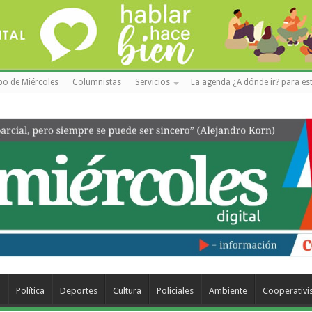
po de Miércoles
Columnistas
Servicios
La agenda ¿A dónde ir? para est
a
Política
Deportes
Cultura
Policiales
Ambiente
Cooperativ