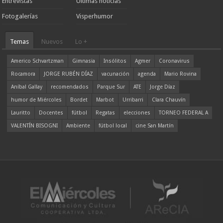
Entrevistas
Ultimas noticias
Fotogalerías
Visperhumor
Temas
Nuevos
Lo +
Americo Schvartzman
Gimnasia
Insólitos
Agmer
Coronavirus
Rocamora
JORGE RUBÉN DÍAZ
vacunación
agenda
Mario Rovina
Aníbal Gallay
recomendados
Parque Sur
ATE
Jorge Díaz
humor de Miércoles
Bordet
Marbot
Urribarri
Clara Chauvín
Lauritto
Docentes
fútbol
Regatas
elecciones
TORNEO FEDERAL A
VALENTÍN BISOGNI
Ambiente
fútbol local
cine San Martín