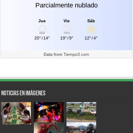
Parcialmente nublado
Jue
Vie
Sáb
20°
/
14°
19°
/
9°
12°
/
4°
Data from
Tiempo3.com
Noticias en Imágenes