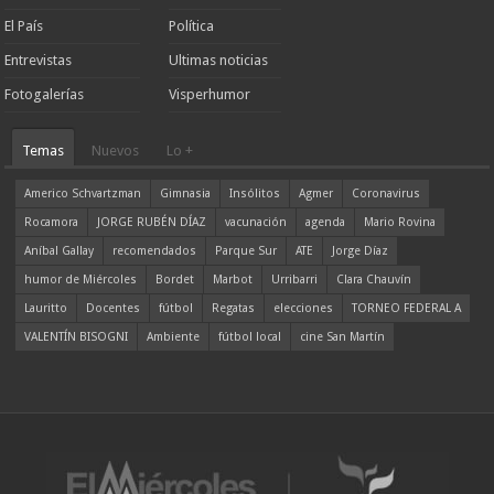
El País
Política
Entrevistas
Ultimas noticias
Fotogalerías
Visperhumor
Temas
Nuevos
Lo +
Americo Schvartzman
Gimnasia
Insólitos
Agmer
Coronavirus
Rocamora
JORGE RUBÉN DÍAZ
vacunación
agenda
Mario Rovina
Aníbal Gallay
recomendados
Parque Sur
ATE
Jorge Díaz
humor de Miércoles
Bordet
Marbot
Urribarri
Clara Chauvín
Lauritto
Docentes
fútbol
Regatas
elecciones
TORNEO FEDERAL A
VALENTÍN BISOGNI
Ambiente
fútbol local
cine San Martín