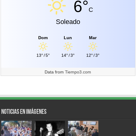
6°
C
Soleado
Dom
Lun
Mar
13°
/
5°
14°
/
3°
12°
/
3°
Data from
Tiempo3.com
Noticias en Imágenes