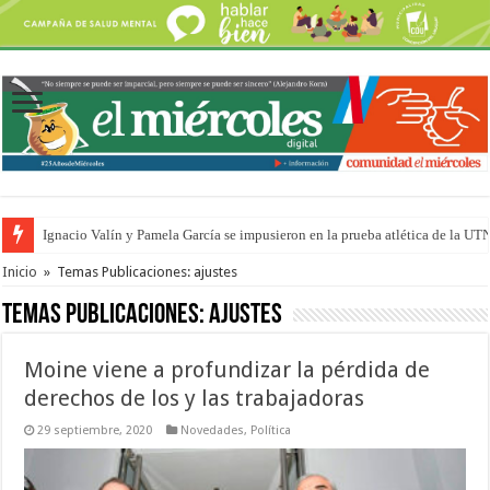
Traigo el litoral en mi canción: 100 años de Aníbal Sampayo
Inicio
»
Temas Publicaciones: ajustes
Temas Publicaciones:
ajustes
Moine viene a profundizar la pérdida de
derechos de los y las trabajadoras
29 septiembre, 2020
Novedades
,
Política