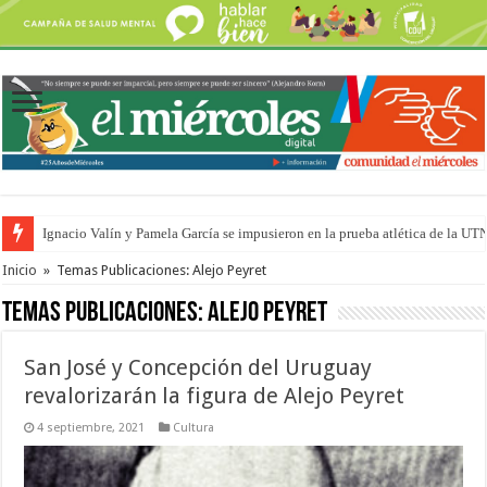
Ignacio Valín y Pamela García se impusieron en la prueba atlética de la UT
Traigo el litoral en mi canción: 100 años de Aníbal Sampayo
Inicio
»
Temas Publicaciones: Alejo Peyret
Temas Publicaciones:
Alejo Peyret
San José y Concepción del Uruguay
revalorizarán la figura de Alejo Peyret
4 septiembre, 2021
Cultura