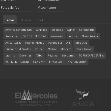
Fotogalerías
Visperhumor
Temas
Nuevos
Lo +
Americo Schvartzman
Gimnasia
Insólitos
Agmer
Coronavirus
Rocamora
JORGE RUBÉN DÍAZ
vacunación
agenda
Mario Rovina
Aníbal Gallay
recomendados
Parque Sur
ATE
Jorge Díaz
humor de Miércoles
Bordet
Marbot
Urribarri
Clara Chauvín
Lauritto
Docentes
fútbol
Regatas
elecciones
TORNEO FEDERAL A
VALENTÍN BISOGNI
Ambiente
fútbol local
cine San Martín