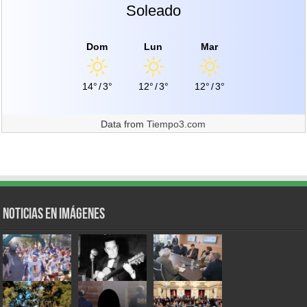
Soleado
Dom
Lun
Mar
14°
/
3°
12°
/
3°
12°
/
3°
Data from
Tiempo3.com
Noticias en Imágenes