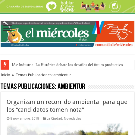
IA e Industria: La Histórica debate los desafíos del futuro productivo
Turismo en Entre Ríos: advierten que la situación es “peor que durante la 
Inicio
»
Temas Publicaciones: ambientur
Temas Publicaciones:
ambientur
Organizan un recorrido ambiental para que
los “candidatos tomen nota”
8 noviembre, 2018
La Ciudad
,
Novedades