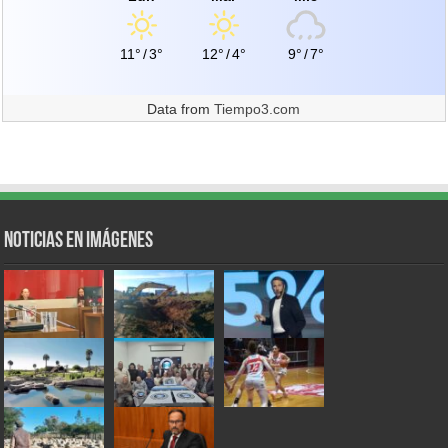
11°
/
3°
12°
/
4°
9°
/
7°
Data from
Tiempo3.com
Noticias en Imágenes