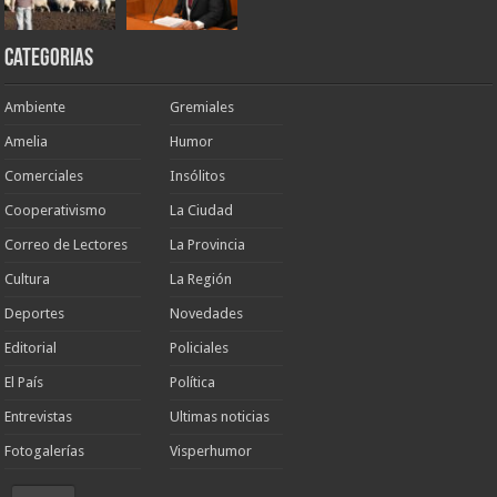
Categorias
Ambiente
Gremiales
Amelia
Humor
Comerciales
Insólitos
Cooperativismo
La Ciudad
Correo de Lectores
La Provincia
Cultura
La Región
Deportes
Novedades
Editorial
Policiales
El País
Política
Entrevistas
Ultimas noticias
Fotogalerías
Visperhumor