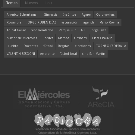
Temas
Nuevos
Lo +
Americo Schvartzman
Gimnasia
Insólitos
Agmer
Coronavirus
Rocamora
JORGE RUBÉN DÍAZ
vacunación
agenda
Mario Rovina
Aníbal Gallay
recomendados
Parque Sur
ATE
Jorge Díaz
humor de Miércoles
Bordet
Marbot
Urribarri
Clara Chauvín
Lauritto
Docentes
fútbol
Regatas
elecciones
TORNEO FEDERAL A
VALENTÍN BISOGNI
Ambiente
fútbol local
cine San Martín