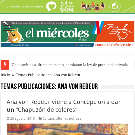
Con cambios a último momento, aprobaron la ley de propiedad privada
Adopción en Entre Ríos: el 35% de los 90 niños, niñas y adolescentes que 
Inicio
»
Temas Publicaciones: Ana von Rebeur
Temas Publicaciones:
Ana von Rebeur
Ana von Rebeur viene a Concepción a dar
un “Chapuzón de colores”
25 agosto, 2015
Cultura
,
Ultimas noticias