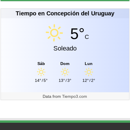
Tiempo en Concepción del Uruguay
5°
C
Soleado
Sáb
Dom
Lun
14°
/
5°
13°
/
3°
12°
/
2°
Data from
Tiempo3.com