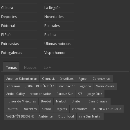
Cultura
La Región
Deportes
Novedades
Editorial
Policiales
El País
Política
Entrevistas
Ultimas noticias
Fotogalerías
Visperhumor
Temas
Nuevos
Lo +
Americo Schvartzman
Gimnasia
Insólitos
Agmer
Coronavirus
Rocamora
JORGE RUBÉN DÍAZ
vacunación
agenda
Mario Rovina
Aníbal Gallay
recomendados
Parque Sur
ATE
Jorge Díaz
humor de Miércoles
Bordet
Marbot
Urribarri
Clara Chauvín
Lauritto
Docentes
fútbol
Regatas
elecciones
TORNEO FEDERAL A
VALENTÍN BISOGNI
Ambiente
fútbol local
cine San Martín