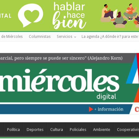
 de Miércoles
Columnistas
Servicios
La agenda ¿A dónde ir? para este 
a
Política
Deportes
Cultura
Policiales
Ambiente
Cooperativ