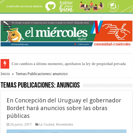
Con cambios a último momento, aprobaron la ley de propiedad privada
Del viernes 7 al domingo 9 de agosto: la agenda ¿A dónde ir? para este find
Inicio
»
Temas Publicaciones: anuncios
Temas Publicaciones:
anuncios
En Concepción del Uruguay el gobernador
Bordet hará anuncios sobre las obras
públicas
26 junio, 2017
La Ciudad
,
Novedades