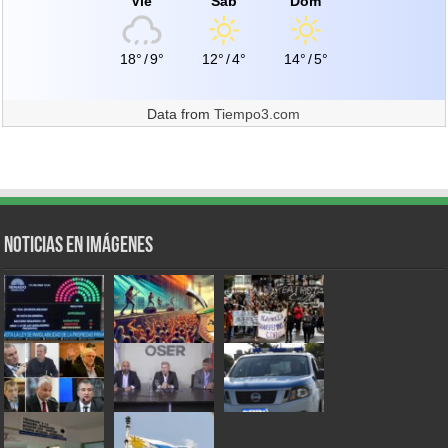
Vie
Sáb
Dom
18°
/
9°
12°
/
4°
14°
/
5°
Data from
Tiempo3.com
Noticias en Imágenes