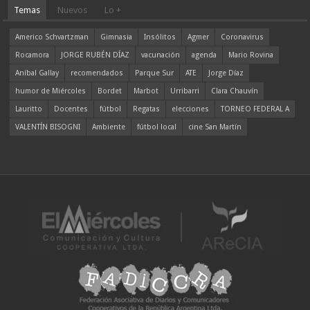
Temas
Nuevos
Lo +
Americo Schvartzman
Gimnasia
Insólitos
Agmer
Coronavirus
Rocamora
JORGE RUBÉN DÍAZ
vacunación
agenda
Mario Rovina
Aníbal Gallay
recomendados
Parque Sur
ATE
Jorge Díaz
humor de Miércoles
Bordet
Marbot
Urribarri
Clara Chauvín
Lauritto
Docentes
fútbol
Regatas
elecciones
TORNEO FEDERAL A
VALENTÍN BISOGNI
Ambiente
fútbol local
cine San Martín