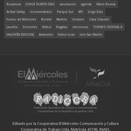
Rocamora
JORGE RUBÉN DÍAZ
vacunación
agenda
Mario Rovina
Aníbal Gallay
recomendados
Parque Sur
ATE
Jorge Díaz
humor de Miércoles
Bordet
Marbot
Urribarri
Clara Chauvín
Lauritto
Docentes
fútbol
Regatas
elecciones
TORNEO FEDERAL A
VALENTÍN BISOGNI
Ambiente
fútbol local
cine San Martín
Editado por la Cooperativa El Miércoles Comunicación y Cultura
Cooperativa de Trabajo Ltda. Matrícula 45196. INAES.