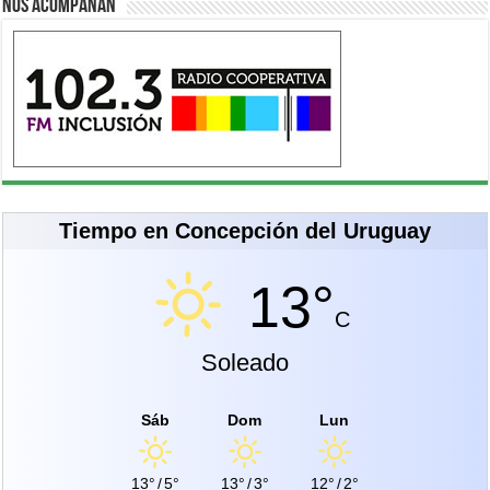
Nos acompañan
Tiempo en Concepción del Uruguay
13°
C
Soleado
Sáb
Dom
Lun
13°
/
5°
13°
/
3°
12°
/
2°