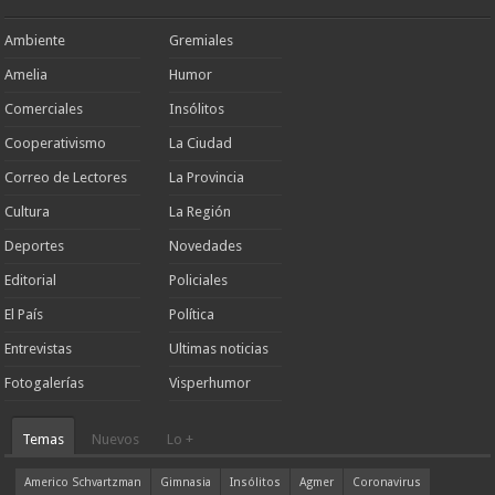
Ambiente
Gremiales
Amelia
Humor
Comerciales
Insólitos
Cooperativismo
La Ciudad
Correo de Lectores
La Provincia
Cultura
La Región
Deportes
Novedades
Editorial
Policiales
El País
Política
Entrevistas
Ultimas noticias
Fotogalerías
Visperhumor
Temas
Nuevos
Lo +
Americo Schvartzman
Gimnasia
Insólitos
Agmer
Coronavirus