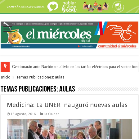
Gestionarán ante Nación un alivio en las tarifas eléctricas para el sector fore
La media sanción a la ley de Inviolabilidad ya ingresó en revisión a Diputa
Inicio
»
Temas Publicaciones: aulas
Temas Publicaciones:
aulas
Medicina: La UNER inauguró nuevas aulas
16 agosto, 2016
La Ciudad