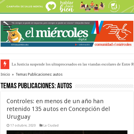
La Justicia suspende los ultraprocesados en las viandas escolares de Entre 
Se presentará la obra “La Runfla de los Macanos”
Inicio
»
Temas Publicaciones: autos
Temas Publicaciones:
autos
Controles: en menos de un año han
retenido 135 autos en Concepción del
Uruguay
17 octubre, 2020
La Ciudad