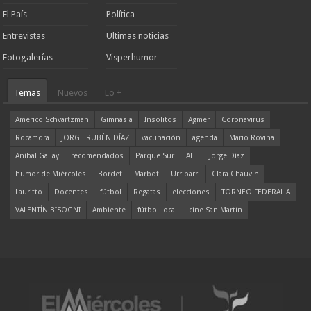
El País
Política
Entrevistas
Ultimas noticias
Fotogalerías
Visperhumor
Temas
Nuevos
Lo +
Americo Schvartzman
Gimnasia
Insólitos
Agmer
Coronavirus
Rocamora
JORGE RUBÉN DÍAZ
vacunación
agenda
Mario Rovina
Aníbal Gallay
recomendados
Parque Sur
ATE
Jorge Díaz
humor de Miércoles
Bordet
Marbot
Urribarri
Clara Chauvín
Lauritto
Docentes
fútbol
Regatas
elecciones
TORNEO FEDERAL A
VALENTÍN BISOGNI
Ambiente
fútbol local
cine San Martín