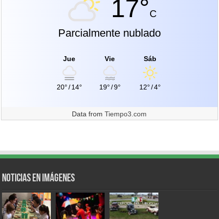
17°
C
Parcialmente nublado
Jue
Vie
Sáb
20°
/
14°
19°
/
9°
12°
/
4°
Data from
Tiempo3.com
Noticias en Imágenes