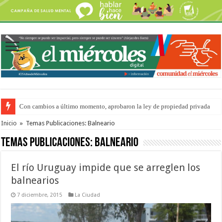
Con cambios a último momento, aprobaron la ley de propiedad privada
Adopción en Entre Ríos: el 35% de los 90 niños, niñas y adolescentes que 
Inicio
»
Temas Publicaciones: Balneario
Temas Publicaciones:
Balneario
El río Uruguay impide que se arreglen los
balnearios
7 diciembre, 2015
La Ciudad