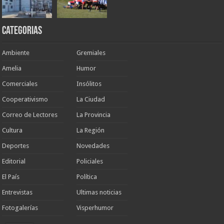
Categorias
Ambiente
Gremiales
Amelia
Humor
Comerciales
Insólitos
Cooperativismo
La Ciudad
Correo de Lectores
La Provincia
Cultura
La Región
Deportes
Novedades
Editorial
Policiales
El País
Política
Entrevistas
Ultimas noticias
Fotogalerías
Visperhumor