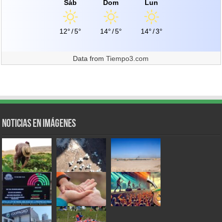
Sáb
Dom
Lun
12°
/
5°
14°
/
5°
14°
/
3°
Data from
Tiempo3.com
Noticias en Imágenes