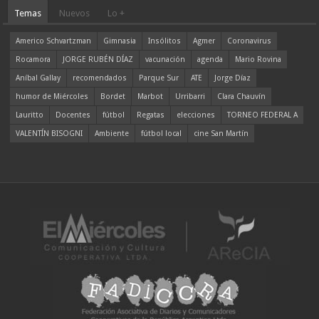
Temas
Nuevos
Lo +
Americo Schvartzman
Gimnasia
Insólitos
Agmer
Coronavirus
Rocamora
JORGE RUBÉN DÍAZ
vacunación
agenda
Mario Rovina
Aníbal Gallay
recomendados
Parque Sur
ATE
Jorge Díaz
humor de Miércoles
Bordet
Marbot
Urribarri
Clara Chauvín
Lauritto
Docentes
fútbol
Regatas
elecciones
TORNEO FEDERAL A
VALENTÍN BISOGNI
Ambiente
fútbol local
cine San Martín