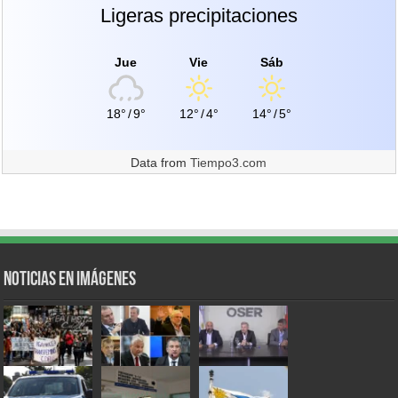
Ligeras precipitaciones
Jue
Vie
Sáb
18°
/
9°
12°
/
4°
14°
/
5°
Data from
Tiempo3.com
Noticias en Imágenes