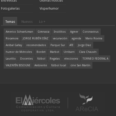
Entrevistas
Ultimas noticias
Fotogalerías
Visperhumor
Temas
Nuevos
Lo +
Americo Schvartzman
Gimnasia
Insólitos
Agmer
Coronavirus
Rocamora
JORGE RUBÉN DÍAZ
vacunación
agenda
Mario Rovina
Aníbal Gallay
recomendados
Parque Sur
ATE
Jorge Díaz
humor de Miércoles
Bordet
Marbot
Urribarri
Clara Chauvín
Lauritto
Docentes
fútbol
Regatas
elecciones
TORNEO FEDERAL A
VALENTÍN BISOGNI
Ambiente
fútbol local
cine San Martín