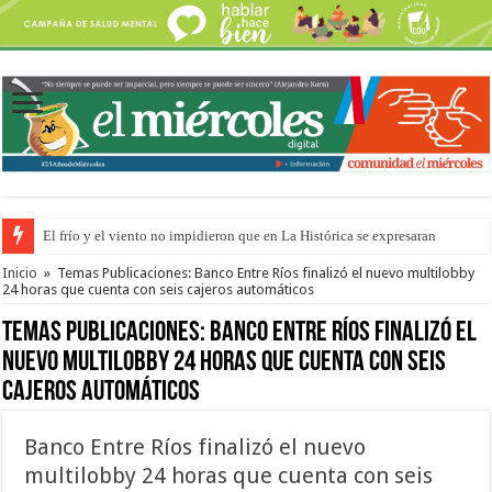
El frío y el viento no impidieron que en La Histórica se expresaran
OSER: Frigerio aseguró que mejoraron el servicio, redujeron el déficit e
Inicio
»
Temas Publicaciones: Banco Entre Ríos finalizó el nuevo multilobby
24 horas que cuenta con seis cajeros automáticos
Temas Publicaciones:
Banco Entre Ríos finalizó el
nuevo multilobby 24 horas que cuenta con seis
cajeros automáticos
Banco Entre Ríos finalizó el nuevo
multilobby 24 horas que cuenta con seis