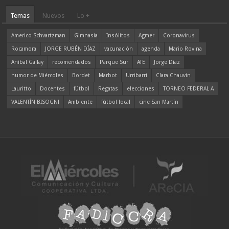
Temas
Nuevos
Lo +
Americo Schvartzman
Gimnasia
Insólitos
Agmer
Coronavirus
Rocamora
JORGE RUBÉN DÍAZ
vacunación
agenda
Mario Rovina
Aníbal Gallay
recomendados
Parque Sur
ATE
Jorge Díaz
humor de Miércoles
Bordet
Marbot
Urribarri
Clara Chauvín
Lauritto
Docentes
fútbol
Regatas
elecciones
TORNEO FEDERAL A
VALENTÍN BISOGNI
Ambiente
fútbol local
cine San Martín