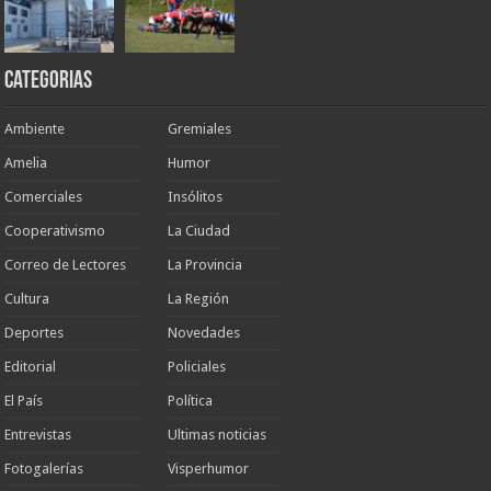
Categorias
Ambiente
Gremiales
Amelia
Humor
Comerciales
Insólitos
Cooperativismo
La Ciudad
Correo de Lectores
La Provincia
Cultura
La Región
Deportes
Novedades
Editorial
Policiales
El País
Política
Entrevistas
Ultimas noticias
Fotogalerías
Visperhumor