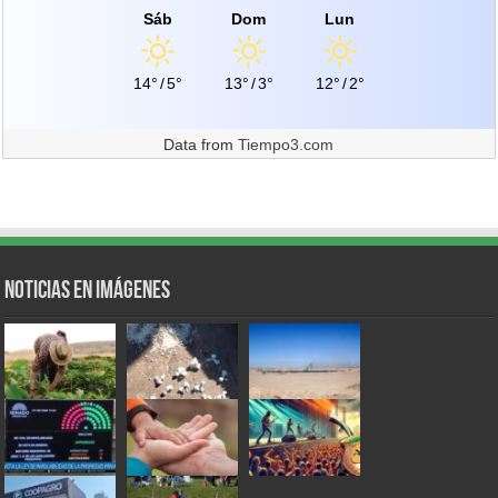
Sáb
Dom
Lun
14°
/
5°
13°
/
3°
12°
/
2°
Data from
Tiempo3.com
Noticias en Imágenes