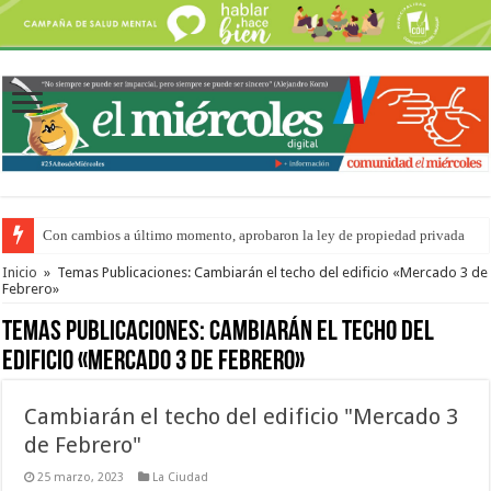
Con cambios a último momento, aprobaron la ley de propiedad privada
Adopción en Entre Ríos: el 35% de los 90 niños, niñas y adolescentes que 
Inicio
»
Temas Publicaciones: Cambiarán el techo del edificio «Mercado 3 de
Febrero»
Temas Publicaciones:
Cambiarán el techo del
edificio «Mercado 3 de Febrero»
Cambiarán el techo del edificio "Mercado 3
de Febrero"
25 marzo, 2023
La Ciudad