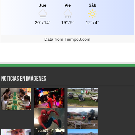
Jue
Vie
Sáb
20°
/
14°
19°
/
9°
12°
/
4°
Data from
Tiempo3.com
Noticias en Imágenes