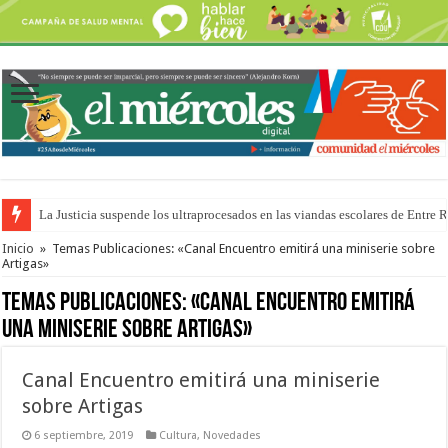
La Justicia suspende los ultraprocesados en las viandas escolares de Entre 
Se presentará la obra “La Runfla de los Macanos”
Inicio
»
Temas Publicaciones: «Canal Encuentro emitirá una miniserie sobre
Artigas»
Temas Publicaciones:
«Canal Encuentro emitirá
una miniserie sobre Artigas»
Canal Encuentro emitirá una miniserie
sobre Artigas
6 septiembre, 2019
Cultura
,
Novedades