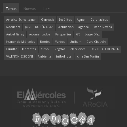
Temas
Nuevos
Lo +
Americo Schvartzman
Gimnasia
Insólitos
Agmer
Coronavirus
Rocamora
JORGE RUBÉN DÍAZ
vacunación
agenda
Mario Rovina
Aníbal Gallay
recomendados
Parque Sur
ATE
Jorge Díaz
humor de Miércoles
Bordet
Marbot
Urribarri
Clara Chauvín
Lauritto
Docentes
fútbol
Regatas
elecciones
TORNEO FEDERAL A
VALENTÍN BISOGNI
Ambiente
fútbol local
cine San Martín