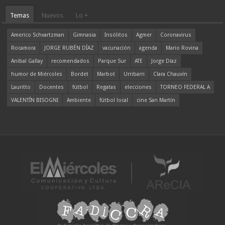
Temas
Nuevos
Lo +
Americo Schvartzman
Gimnasia
Insólitos
Agmer
Coronavirus
Rocamora
JORGE RUBÉN DÍAZ
vacunación
agenda
Mario Rovina
Aníbal Gallay
recomendados
Parque Sur
ATE
Jorge Díaz
humor de Miércoles
Bordet
Marbot
Urribarri
Clara Chauvín
Lauritto
Docentes
fútbol
Regatas
elecciones
TORNEO FEDERAL A
VALENTÍN BISOGNI
Ambiente
fútbol local
cine San Martín