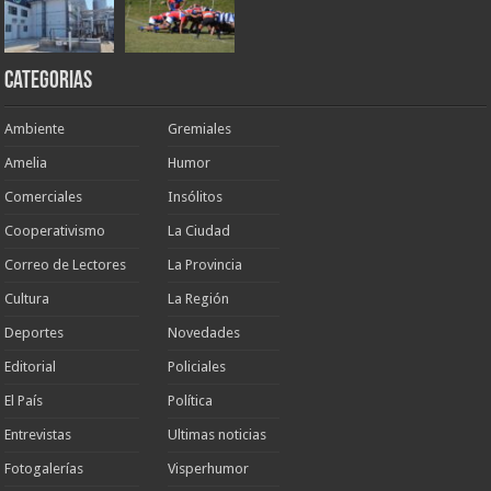
Categorias
Ambiente
Gremiales
Amelia
Humor
Comerciales
Insólitos
Cooperativismo
La Ciudad
Correo de Lectores
La Provincia
Cultura
La Región
Deportes
Novedades
Editorial
Policiales
El País
Política
Entrevistas
Ultimas noticias
Fotogalerías
Visperhumor