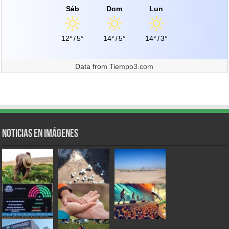
Sáb
Dom
Lun
12°
/
5°
14°
/
5°
14°
/
3°
Data from
Tiempo3.com
Noticias en Imágenes