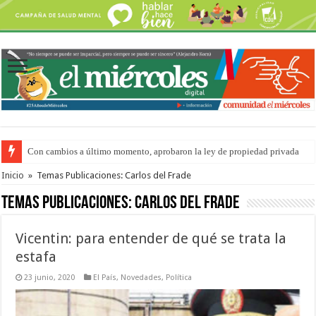
Con cambios a último momento, aprobaron la ley de propiedad privada
Adopción en Entre Ríos: el 35% de los 90 niños, niñas y adolescentes que 
Inicio
»
Temas Publicaciones: Carlos del Frade
Temas Publicaciones:
Carlos del Frade
Vicentin: para entender de qué se trata la
estafa
23 junio, 2020
El País
,
Novedades
,
Política