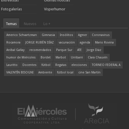
Entrevistas
Ultimas noticias
Fotogalerías
Visperhumor
Temas
Nuevos
Lo +
Americo Schvartzman
Gimnasia
Insólitos
Agmer
Coronavirus
Rocamora
JORGE RUBÉN DÍAZ
vacunación
agenda
Mario Rovina
Aníbal Gallay
recomendados
Parque Sur
ATE
Jorge Díaz
humor de Miércoles
Bordet
Marbot
Urribarri
Clara Chauvín
Lauritto
Docentes
fútbol
Regatas
elecciones
TORNEO FEDERAL A
VALENTÍN BISOGNI
Ambiente
fútbol local
cine San Martín