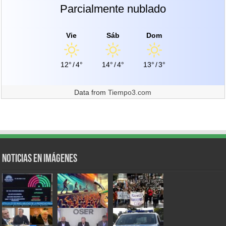
Parcialmente nublado
Vie
Sáb
Dom
12°
/
4°
14°
/
4°
13°
/
3°
Data from
Tiempo3.com
Noticias en Imágenes