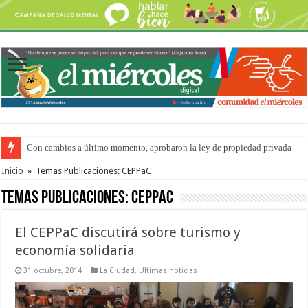
Con cambios a último momento, aprobaron la ley de propiedad privada
Del viernes 7 al domingo 9 de agosto: la agenda ¿A dónde ir? para este find
Inicio
»
Temas Publicaciones: CEPPaC
Temas Publicaciones:
CEPPaC
El CEPPaC discutirá sobre turismo y
economía solidaria
31 octubre, 2014
La Ciudad
,
Ultimas noticias