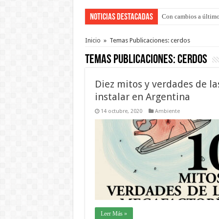
Noticias Destacadas
Con cambios a último
Adopción en Entre Río
Inicio
»
Temas Publicaciones: cerdos
Temas Publicaciones:
cerdos
Diez mitos y verdades de l
instalar en Argentina
14 octubre, 2020
Ambiente
Leer Más »