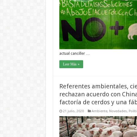
actual canciller …
Leer Más »
Referentes ambientales, cien
rechazan acuerdo con China
factoría de cerdos y una f
21 julio, 2020
Ambiente
,
Novedades
,
Polít