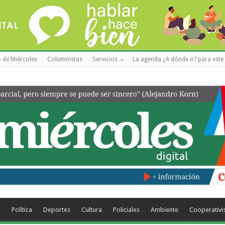
 de Miércoles
Columnistas
Servicios
La agenda ¿A dónde ir? para este 
a
Política
Deportes
Cultura
Policiales
Ambiente
Cooperativ