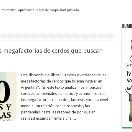
 momento, aprobaron la ley de propiedad privada
s: el 35% de los 90 niños, niñas y adolescentes que esperan una familia tiene CU
Humo
as megafactorías de cerdos que buscan
Está disponible el libro “10 mitos y verdades de las
megafactorías de cerdos que buscan instalar en
Argentina”. En este texto analizan los impactos
sociales, ambientales, sanitarios y económicos de
las megafactorías de cerdos, las resistencias a nivel
mundial, su relación con la zoonosis y las
pandemias, hasta las razones de por qué en
realidad estamos frente a una …