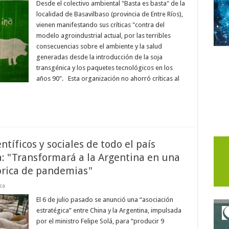
Desde el colectivo ambiental "Basta es basta" de la
localidad de Basavilbaso (provincia de Entre Ríos),
vienen manifestando sus críticas "contra del
modelo agroindustrial actual, por las terribles
consecuencias sobre el ambiente y la salud
generadas desde la introducción de la soja
transgénica y los paquetes tecnológicos en los
años 90". Esta organización no ahorró críticas al
tíficos y sociales de todo el país
: "Transformará a la Argentina en una
ábrica de pandemias"
ica
El 6 de julio pasado se anunció una “asociación
estratégica” entre China y la Argentina, impulsada
por el ministro Felipe Solá, para “producir 9