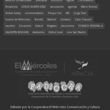
Americo Schvartzman
Gimnasia
Insólitos
Agmer
Coronavirus
Rocamora
JORGE RUBÉN DÍAZ
vacunación
agenda
Mario Rovina
Aníbal Gallay
recomendados
Parque Sur
ATE
Jorge Díaz
humor de Miércoles
Bordet
Marbot
Urribarri
Clara Chauvín
Lauritto
Docentes
fútbol
Regatas
elecciones
TORNEO FEDERAL A
VALENTÍN BISOGNI
Ambiente
fútbol local
cine San Martín
Editado por la Cooperativa El Miércoles Comunicación y Cultura