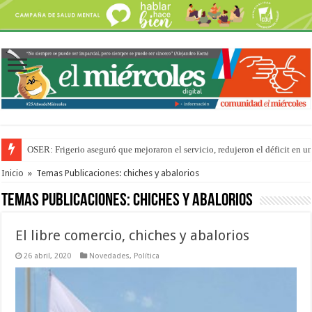
OSER: Frigerio aseguró que mejoraron el servicio, redujeron el déficit e
Por primera vez hicieron una cirugía de reconstrucción torácica en el Hospi
Inicio
»
Temas Publicaciones: chiches y abalorios
Temas Publicaciones:
chiches y abalorios
El libre comercio, chiches y abalorios
26 abril, 2020
Novedades
,
Política