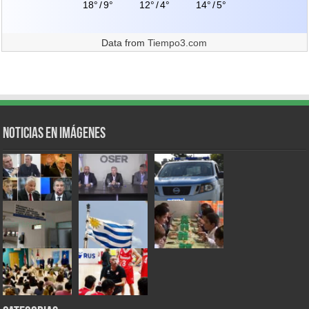
18°
/
9°
12°
/
4°
14°
/
5°
Data from
Tiempo3.com
Noticias en Imágenes