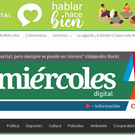
de Miércoles
Columnistas
Servicios
La agenda ¿A dónde ir? para este f
a
Política
Deportes
Cultura
Policiales
Ambiente
Cooperativ