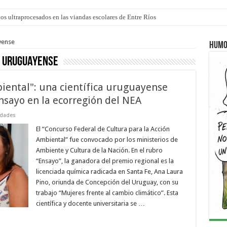
los ultraprocesados en las viandas escolares de Entre Ríos
 “La Runfla de los Macanos”
yense
Humo
a uruguayense
biental": una científica uruguayense
nsayo en la ecorregión del NEA
dades
El “Concurso Federal de Cultura para la Acción
Ambiental” fue convocado por los ministerios de
Ambiente y Cultura de la Nación. En el rubro
“Ensayo”, la ganadora del premio regional es la
licenciada química radicada en Santa Fe, Ana Laura
Pino, oriunda de Concepción del Uruguay, con su
trabajo “Mujeres frente al cambio climático”. Esta
científica y docente universitaria se …