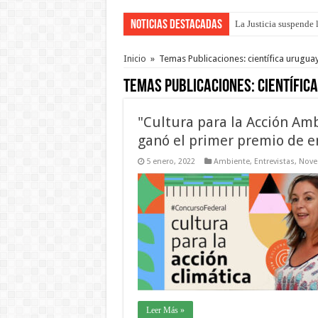
Noticias Destacadas
La Justicia suspende 
Se presentará la obra
Inicio
»
Temas Publicaciones: científica urugua
Temas Publicaciones:
científic
"Cultura para la Acción Am
ganó el primer premio de e
5 enero, 2022
Ambiente
,
Entrevistas
,
Nove
Leer Más »