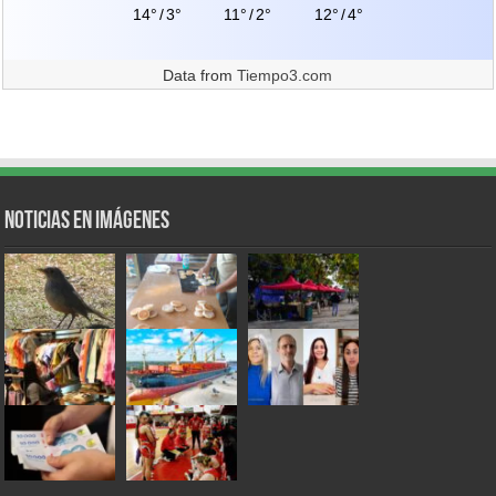
14°
/
3°
11°
/
2°
12°
/
4°
Data from
Tiempo3.com
Noticias en Imágenes