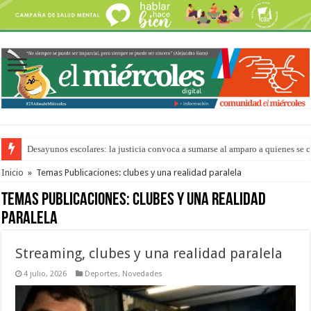
Desayunos escolares: la justicia convoca a sumarse al amparo a quienes se 
“La Feria en tu Barrio” para agostocon sus días y horarios
Inicio
»
Temas Publicaciones: clubes y una realidad paralela
Temas Publicaciones:
clubes y una realidad
paralela
Streaming, clubes y una realidad paralela
4 julio, 2026
Deportes
,
Novedades