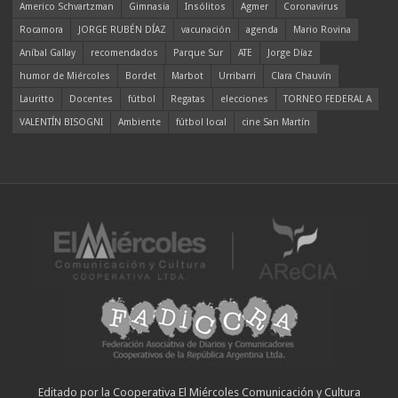
Americo Schvartzman
Gimnasia
Insólitos
Agmer
Coronavirus
Rocamora
JORGE RUBÉN DÍAZ
vacunación
agenda
Mario Rovina
Aníbal Gallay
recomendados
Parque Sur
ATE
Jorge Díaz
humor de Miércoles
Bordet
Marbot
Urribarri
Clara Chauvín
Lauritto
Docentes
fútbol
Regatas
elecciones
TORNEO FEDERAL A
VALENTÍN BISOGNI
Ambiente
fútbol local
cine San Martín
Editado por la Cooperativa El Miércoles Comunicación y Cultura