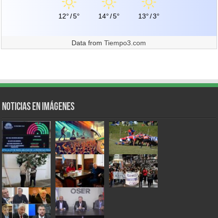
12°
/
5°
14°
/
5°
13°
/
3°
Data from
Tiempo3.com
Noticias en Imágenes