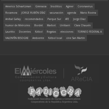
Americo Schvartzman
Gimnasia
Insólitos
Agmer
Coronavirus
Rocamora
JORGE RUBÉN DÍAZ
vacunación
agenda
Mario Rovina
Aníbal Gallay
recomendados
Parque Sur
ATE
Jorge Díaz
humor de Miércoles
Bordet
Marbot
Urribarri
Clara Chauvín
Lauritto
Docentes
fútbol
Regatas
elecciones
TORNEO FEDERAL A
VALENTÍN BISOGNI
Ambiente
fútbol local
cine San Martín