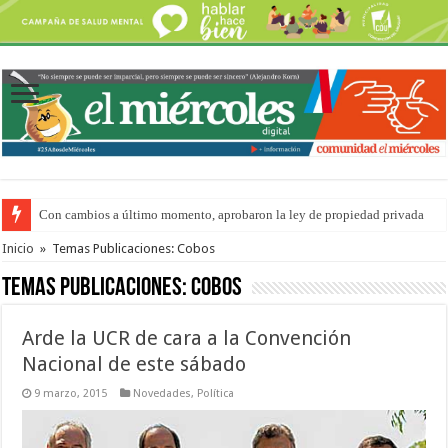
Con cambios a último momento, aprobaron la ley de propiedad privada
Del viernes 7 al domingo 9 de agosto: la agenda ¿A dónde ir? para este find
Inicio
»
Temas Publicaciones: Cobos
Temas Publicaciones:
Cobos
Arde la UCR de cara a la Convención
Nacional de este sábado
9 marzo, 2015
Novedades
,
Política