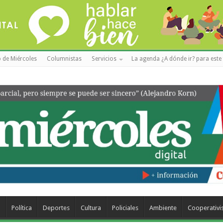
 de Miércoles
Columnistas
Servicios
La agenda ¿A dónde ir? para este 
a
Política
Deportes
Cultura
Policiales
Ambiente
Cooperativ