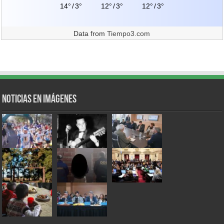
14°
/
3°
12°
/
3°
12°
/
3°
Data from
Tiempo3.com
Noticias en Imágenes