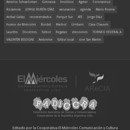
Americo Schvartzman
Gimnasia
Insólitos
Agmer
Coronavirus
Rocamora
JORGE RUBÉN DÍAZ
vacunación
agenda
Mario Rovina
Aníbal Gallay
recomendados
Parque Sur
ATE
Jorge Díaz
humor de Miércoles
Bordet
Marbot
Urribarri
Clara Chauvín
Lauritto
Docentes
fútbol
Regatas
elecciones
TORNEO FEDERAL A
VALENTÍN BISOGNI
Ambiente
fútbol local
cine San Martín
Editado por la Cooperativa El Miércoles Comunicación y Cultura