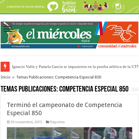
Ignacio Valín y Pamela García se impusieron en la prueba atlética de la UT
Traigo el litoral en mi canción: 100 años de Aníbal Sampayo
Inicio
»
Temas Publicaciones: Competencia Especial 850
Temas Publicaciones:
Competencia Especial 850
Terminó el campeonato de Competencia
Especial 850
30 noviembre, 2015
Deportes