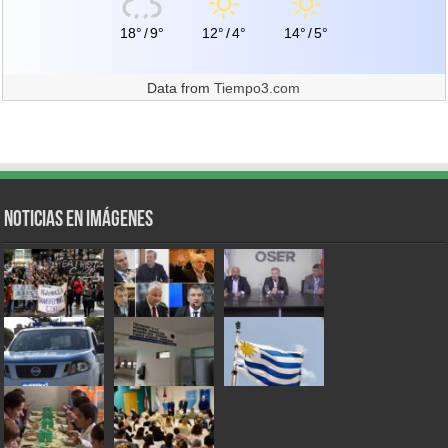
18°
/
9°
12°
/
4°
14°
/
5°
Data from
Tiempo3.com
Noticias en Imágenes