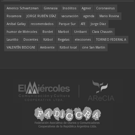
Americo Schvartzman
Gimnasia
Insólitos
Agmer
Coronavirus
Rocamora
JORGE RUBÉN DÍAZ
vacunación
agenda
Mario Rovina
Aníbal Gallay
recomendados
Parque Sur
ATE
Jorge Díaz
humor de Miércoles
Bordet
Marbot
Urribarri
Clara Chauvín
Lauritto
Docentes
fútbol
Regatas
elecciones
TORNEO FEDERAL A
VALENTÍN BISOGNI
Ambiente
fútbol local
cine San Martín