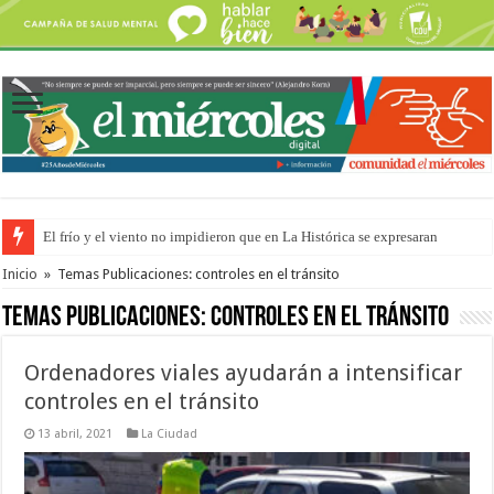
El frío y el viento no impidieron que en La Histórica se expresaran
OSER: Frigerio aseguró que mejoraron el servicio, redujeron el déficit e
Inicio
»
Temas Publicaciones: controles en el tránsito
Temas Publicaciones:
controles en el tránsito
Ordenadores viales ayudarán a intensificar
controles en el tránsito
13 abril, 2021
La Ciudad