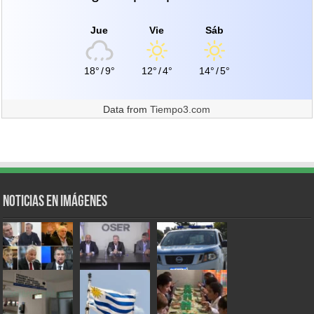
Jue
Vie
Sáb
18°
/
9°
12°
/
4°
14°
/
5°
Data from
Tiempo3.com
Noticias en Imágenes