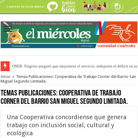
OSER: Frigerio aseguró que mejoraron el servicio, redujeron el déficit e
Por primera vez hicieron una cirugía de reconstrucción torácica en el Hospi
Inicio
»
Temas Publicaciones: Cooperativa de Trabajo Corner del Barrio San
Miguel Segundo Limitada.
Temas Publicaciones:
Cooperativa de Trabajo
Corner del Barrio San Miguel Segundo Limitada.
Una Cooperativa concordiense que genera
trabajo con inclusión social, cultural y
ecológica