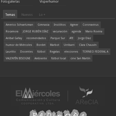
Fotogalerías
Visperhumor
Temas
Nuevos
Lo +
Americo Schvartzman
Gimnasia
Insólitos
Agmer
Coronavirus
Rocamora
JORGE RUBÉN DÍAZ
vacunación
agenda
Mario Rovina
Aníbal Gallay
recomendados
Parque Sur
ATE
Jorge Díaz
humor de Miércoles
Bordet
Marbot
Urribarri
Clara Chauvín
Lauritto
Docentes
fútbol
Regatas
elecciones
TORNEO FEDERAL A
VALENTÍN BISOGNI
Ambiente
fútbol local
cine San Martín