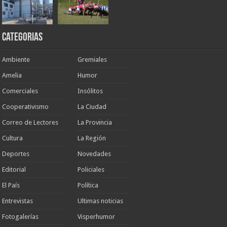
Categorias
Ambiente
Gremiales
Amelia
Humor
Comerciales
Insólitos
Cooperativismo
La Ciudad
Correo de Lectores
La Provincia
Cultura
La Región
Deportes
Novedades
Editorial
Policiales
El País
Política
Entrevistas
Ultimas noticias
Fotogalerías
Visperhumor