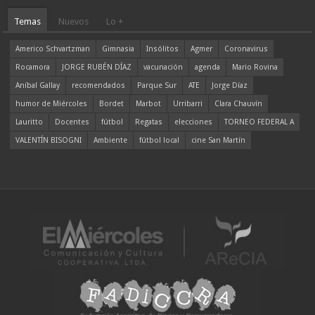
Temas
Nuevos
Lo +
Americo Schvartzman
Gimnasia
Insólitos
Agmer
Coronavirus
Rocamora
JORGE RUBÉN DÍAZ
vacunación
agenda
Mario Rovina
Aníbal Gallay
recomendados
Parque Sur
ATE
Jorge Díaz
humor de Miércoles
Bordet
Marbot
Urribarri
Clara Chauvín
Lauritto
Docentes
fútbol
Regatas
elecciones
TORNEO FEDERAL A
VALENTÍN BISOGNI
Ambiente
fútbol local
cine San Martín