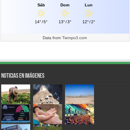
Sáb
Dom
Lun
14°
/
5°
13°
/
3°
12°
/
2°
Data from
Tiempo3.com
Noticias en Imágenes