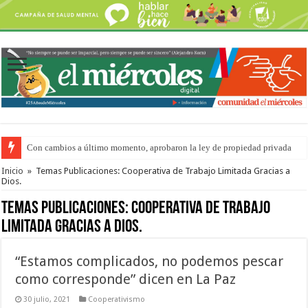
Con cambios a último momento, aprobaron la ley de propiedad privada
Adopción en Entre Ríos: el 35% de los 90 niños, niñas y adolescentes que 
Inicio
»
Temas Publicaciones: Cooperativa de Trabajo Limitada Gracias a
Dios.
Temas Publicaciones:
Cooperativa de Trabajo
Limitada Gracias a Dios.
“Estamos complicados, no podemos pescar
como corresponde” dicen en La Paz
30 julio, 2021
Cooperativismo