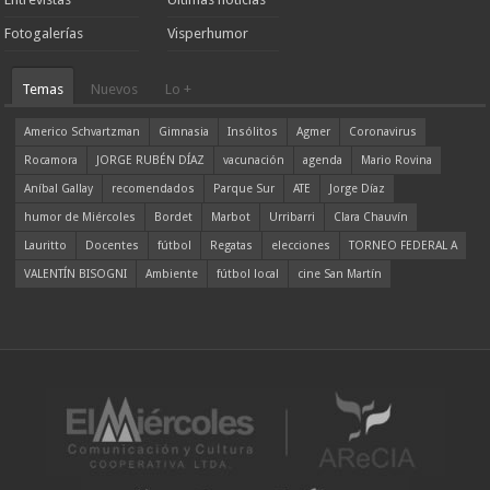
Fotogalerías
Visperhumor
Temas
Nuevos
Lo +
Americo Schvartzman
Gimnasia
Insólitos
Agmer
Coronavirus
Rocamora
JORGE RUBÉN DÍAZ
vacunación
agenda
Mario Rovina
Aníbal Gallay
recomendados
Parque Sur
ATE
Jorge Díaz
humor de Miércoles
Bordet
Marbot
Urribarri
Clara Chauvín
Lauritto
Docentes
fútbol
Regatas
elecciones
TORNEO FEDERAL A
VALENTÍN BISOGNI
Ambiente
fútbol local
cine San Martín