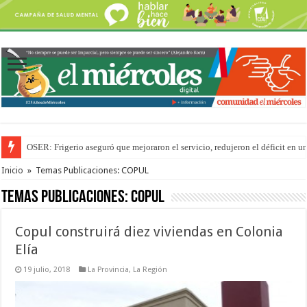
OSER: Frigerio aseguró que mejoraron el servicio, redujeron el déficit e
La Justicia suspende los ultraprocesados en las viandas escolares de Entre 
Inicio
»
Temas Publicaciones: COPUL
Temas Publicaciones:
COPUL
Copul construirá diez viviendas en Colonia
Elía
19 julio, 2018
La Provincia
,
La Región