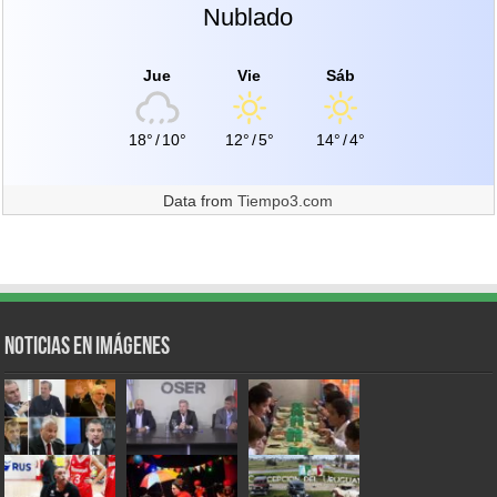
Nublado
Jue
Vie
Sáb
18°
/
10°
12°
/
5°
14°
/
4°
Data from
Tiempo3.com
Noticias en Imágenes