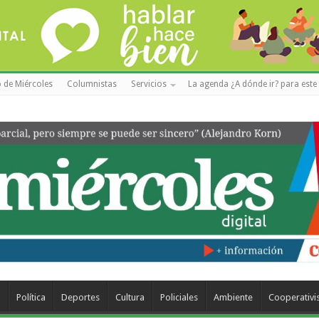
 de Miércoles
Columnistas
Servicios
La agenda ¿A dónde ir? para este 
a
Política
Deportes
Cultura
Policiales
Ambiente
Cooperativ