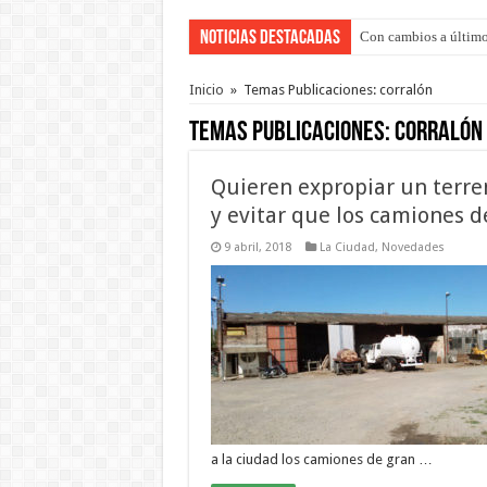
Noticias Destacadas
Con cambios a último
Del viernes 7 al domi
Inicio
»
Temas Publicaciones: corralón
Temas Publicaciones:
corralón
Quieren expropiar un terre
y evitar que los camiones d
9 abril, 2018
La Ciudad
,
Novedades
a la ciudad los camiones de gran …