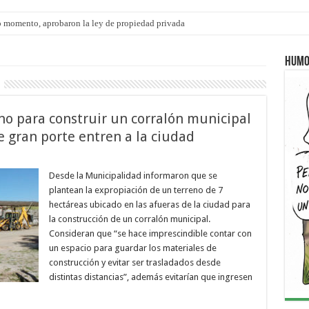
 momento, aprobaron la ley de propiedad privada
ngo 9 de agosto: la agenda ¿A dónde ir? para este finde
Humo
no para construir un corralón municipal
e gran porte entren a la ciudad
Desde la Municipalidad informaron que se
plantean la expropiación de un terreno de 7
hectáreas ubicado en las afueras de la ciudad para
la construcción de un corralón municipal.
Consideran que “se hace imprescindible contar con
un espacio para guardar los materiales de
construcción y evitar ser trasladados desde
distintas distancias”, además evitarían que ingresen