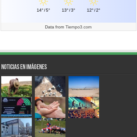
14°
/
5°
13°
/
3°
12°
/
2°
Data from
Tiempo3.com
Noticias en Imágenes