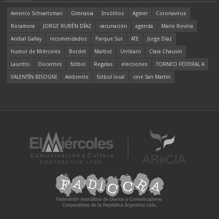
Americo Schvartzman
Gimnasia
Insólitos
Agmer
Coronavirus
Rocamora
JORGE RUBÉN DÍAZ
vacunación
agenda
Mario Rovina
Aníbal Gallay
recomendados
Parque Sur
ATE
Jorge Díaz
humor de Miércoles
Bordet
Marbot
Urribarri
Clara Chauvín
Lauritto
Docentes
fútbol
Regatas
elecciones
TORNEO FEDERAL A
VALENTÍN BISOGNI
Ambiente
fútbol local
cine San Martín