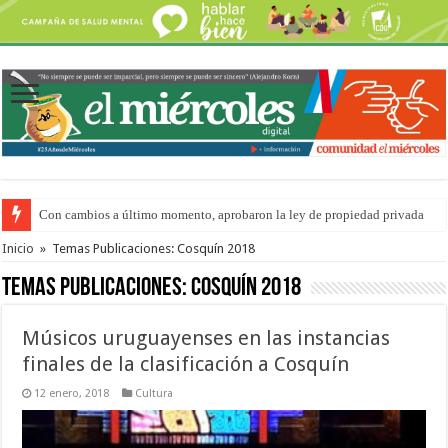
Con cambios a último momento, aprobaron la ley de propiedad privada
Adopción en Entre Ríos: el 35% de los 90 niños, niñas y adolescentes que 
Inicio
»
Temas Publicaciones: Cosquín 2018
Temas Publicaciones:
Cosquín 2018
Músicos uruguayenses en las instancias
finales de la clasificación a Cosquín
12 enero, 2018
Cultura