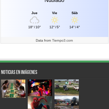
Nublado
Jue
Vie
Sáb
18°
/
10°
12°
/
5°
14°
/
4°
Data from
Tiempo3.com
Noticias en Imágenes