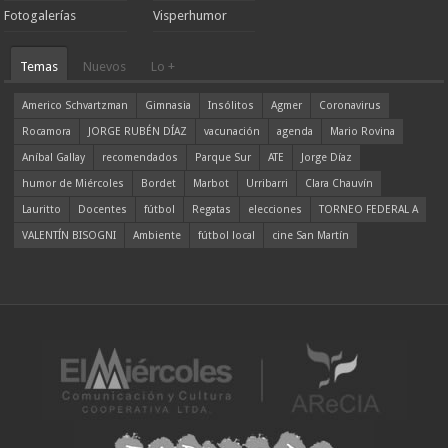
Fotogalerías
Visperhumor
Temas
Nuevos
Lo +
Americo Schvartzman
Gimnasia
Insólitos
Agmer
Coronavirus
Rocamora
JORGE RUBÉN DÍAZ
vacunación
agenda
Mario Rovina
Aníbal Gallay
recomendados
Parque Sur
ATE
Jorge Díaz
humor de Miércoles
Bordet
Marbot
Urribarri
Clara Chauvín
Lauritto
Docentes
fútbol
Regatas
elecciones
TORNEO FEDERAL A
VALENTÍN BISOGNI
Ambiente
fútbol local
cine San Martín