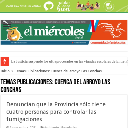
La Justicia suspende los ultraprocesados en las viandas escolares de Entre 
Se presentará la obra “La Runfla de los Macanos”
Inicio
»
Temas Publicaciones: Cuenca del arroyo Las Conchas
Temas Publicaciones:
Cuenca del arroyo Las
Conchas
Denuncian que la Provincia sólo tiene
cuatro personas para controlar las
fumigaciones
3 noviembre, 2021
Ambiente
,
Novedades