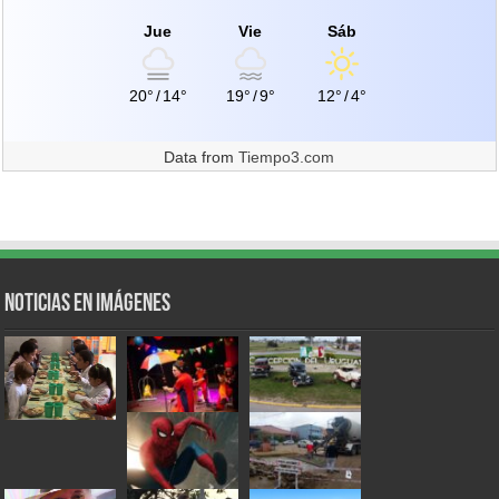
Jue
Vie
Sáb
20°
/
14°
19°
/
9°
12°
/
4°
Data from
Tiempo3.com
Noticias en Imágenes