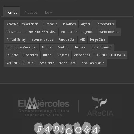
Temas
Nuevos
Lo +
Americo Schvartzman
Gimnasia
Insólitos
Agmer
Coronavirus
Rocamora
JORGE RUBÉN DÍAZ
vacunación
agenda
Mario Rovina
Aníbal Gallay
recomendados
Parque Sur
ATE
Jorge Díaz
humor de Miércoles
Bordet
Marbot
Urribarri
Clara Chauvín
Lauritto
Docentes
fútbol
Regatas
elecciones
TORNEO FEDERAL A
VALENTÍN BISOGNI
Ambiente
fútbol local
cine San Martín