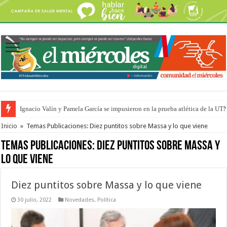
Ignacio Valín y Pamela García se impusieron en la prueba atlética de la UT
Traigo el litoral en mi canción: 100 años de Aníbal Sampayo
Inicio
»
Temas Publicaciones: Diez puntitos sobre Massa y lo que viene
Temas Publicaciones:
Diez puntitos sobre Massa y
lo que viene
Diez puntitos sobre Massa y lo que viene
30 julio, 2022
Novedades
,
Política