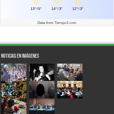
13°
/
5°
14°
/
3°
12°
/
3°
Data from
Tiempo3.com
Noticias en Imágenes