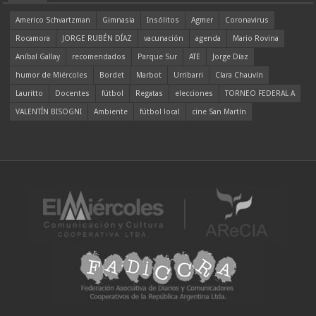
Americo Schvartzman
Gimnasia
Insólitos
Agmer
Coronavirus
Rocamora
JORGE RUBÉN DÍAZ
vacunación
agenda
Mario Rovina
Aníbal Gallay
recomendados
Parque Sur
ATE
Jorge Díaz
humor de Miércoles
Bordet
Marbot
Urribarri
Clara Chauvín
Lauritto
Docentes
fútbol
Regatas
elecciones
TORNEO FEDERAL A
VALENTÍN BISOGNI
Ambiente
fútbol local
cine San Martín