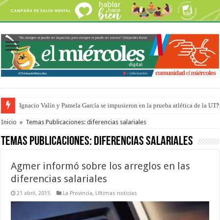
Ignacio Valín y Pamela García se impusieron en la prueba atlética de la UT
Traigo el litoral en mi canción: 100 años de Aníbal Sampayo
Inicio
»
Temas Publicaciones: diferencias salariales
Temas Publicaciones:
diferencias salariales
Agmer informó sobre los arreglos en las
diferencias salariales
21 abril, 2015
La Provincia
,
Ultimas noticias