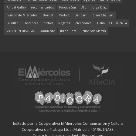
Aníbal Gallay
recomendados
Parque Sur
ATE
Jorge Díaz
humor de Miércoles
Bordet
Marbot
Urribarri
Clara Chauvín
Lauritto
Docentes
fútbol
Regatas
elecciones
TORNEO FEDERAL A
VALENTÍN BISOGNI
Ambiente
fútbol local
cine San Martín
Editado por la Cooperativa El Miércoles Comunicación y Cultura
Cooperativa de Trabajo Ltda. Matrícula 45196. INAES.
Contacto: elmiercolesdigital@gmail.com