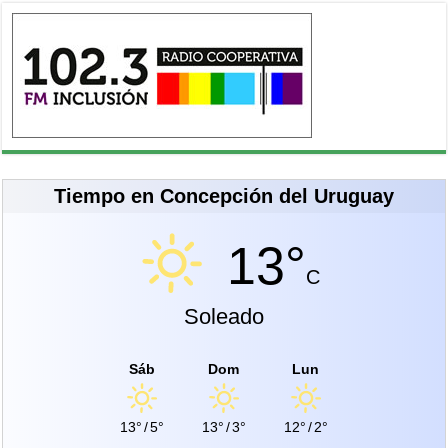
Tiempo en Concepción del Uruguay
13°
C
Soleado
Sáb
Dom
Lun
13°
/
5°
13°
/
3°
12°
/
2°