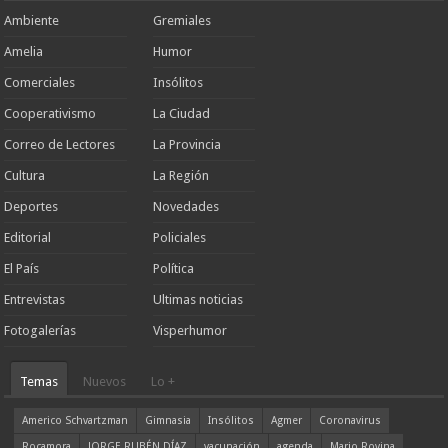
Ambiente
Gremiales
Amelia
Humor
Comerciales
Insólitos
Cooperativismo
La Ciudad
Correo de Lectores
La Provincia
Cultura
La Región
Deportes
Novedades
Editorial
Policiales
El País
Política
Entrevistas
Ultimas noticias
Fotogalerías
Visperhumor
Temas
Nuevos
Lo +
Americo Schvartzman
Gimnasia
Insólitos
Agmer
Coronavirus
Rocamora
JORGE RUBÉN DÍAZ
vacunación
agenda
Mario Rovina