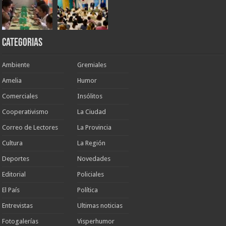
Categorias
Ambiente
Gremiales
Amelia
Humor
Comerciales
Insólitos
Cooperativismo
La Ciudad
Correo de Lectores
La Provincia
Cultura
La Región
Deportes
Novedades
Editorial
Policiales
El País
Política
Entrevistas
Ultimas noticias
Fotogalerías
Visperhumor