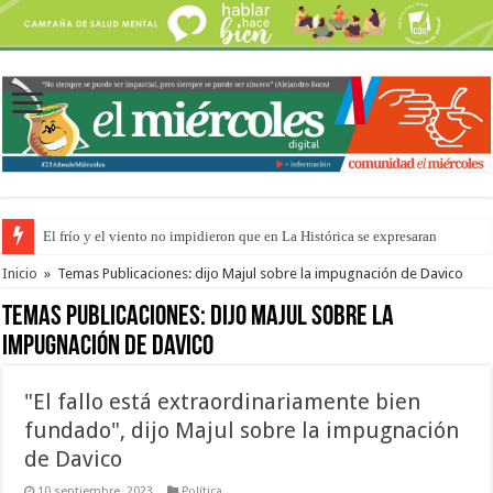
El frío y el viento no impidieron que en La Histórica se expresaran
OSER: Frigerio aseguró que mejoraron el servicio, redujeron el déficit e
Inicio
»
Temas Publicaciones: dijo Majul sobre la impugnación de Davico
Temas Publicaciones:
dijo Majul sobre la
impugnación de Davico
"El fallo está extraordinariamente bien
fundado", dijo Majul sobre la impugnación
de Davico
10 septiembre, 2023
Política