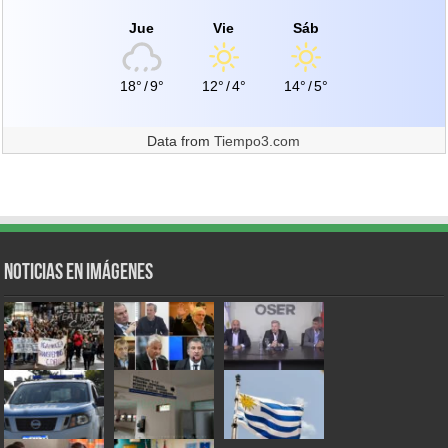
Jue
Vie
Sáb
18°
/
9°
12°
/
4°
14°
/
5°
Data from
Tiempo3.com
Noticias en Imágenes