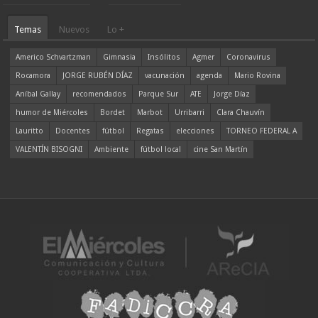
Temas
Nuevos
Lo +
Americo Schvartzman
Gimnasia
Insólitos
Agmer
Coronavirus
Rocamora
JORGE RUBÉN DÍAZ
vacunación
agenda
Mario Rovina
Aníbal Gallay
recomendados
Parque Sur
ATE
Jorge Díaz
humor de Miércoles
Bordet
Marbot
Urribarri
Clara Chauvín
Lauritto
Docentes
fútbol
Regatas
elecciones
TORNEO FEDERAL A
VALENTÍN BISOGNI
Ambiente
fútbol local
cine San Martín