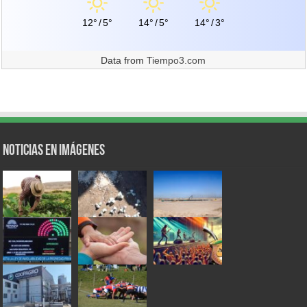
12°
/
5°
14°
/
5°
14°
/
3°
Data from
Tiempo3.com
Noticias en Imágenes