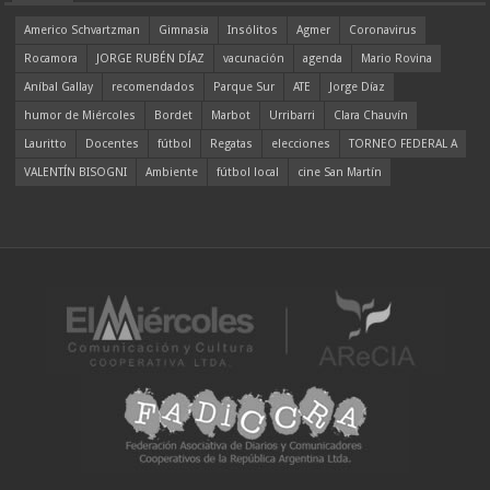
Americo Schvartzman
Gimnasia
Insólitos
Agmer
Coronavirus
Rocamora
JORGE RUBÉN DÍAZ
vacunación
agenda
Mario Rovina
Aníbal Gallay
recomendados
Parque Sur
ATE
Jorge Díaz
humor de Miércoles
Bordet
Marbot
Urribarri
Clara Chauvín
Lauritto
Docentes
fútbol
Regatas
elecciones
TORNEO FEDERAL A
VALENTÍN BISOGNI
Ambiente
fútbol local
cine San Martín