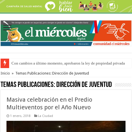
Con cambios a último momento, aprobaron la ley de propiedad privada
Adopción en Entre Ríos: el 35% de los 90 niños, niñas y adolescentes que 
Inicio
»
Temas Publicaciones: Dirección de Juventud
Temas Publicaciones:
Dirección de Juventud
Masiva celebración en el Predio
Multieventos por el Año Nuevo
1 enero, 2018
La Ciudad