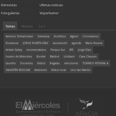
Entrevistas
Ultimas noticias
Fotogalerías
Visperhumor
Temas
Nuevos
Lo +
Americo Schvartzman
Gimnasia
Insólitos
Agmer
Coronavirus
Rocamora
JORGE RUBÉN DÍAZ
vacunación
agenda
Mario Rovina
Aníbal Gallay
recomendados
Parque Sur
ATE
Jorge Díaz
humor de Miércoles
Bordet
Marbot
Urribarri
Clara Chauvín
Lauritto
Docentes
fútbol
Regatas
elecciones
TORNEO FEDERAL A
VALENTÍN BISOGNI
Ambiente
fútbol local
cine San Martín