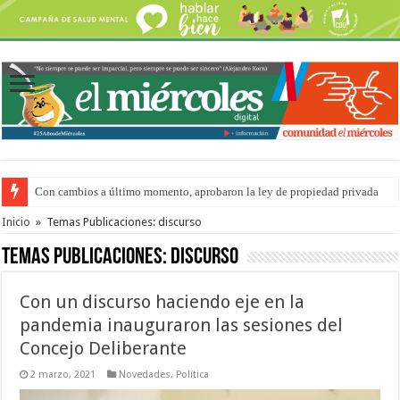
Con cambios a último momento, aprobaron la ley de propiedad privada
Del viernes 7 al domingo 9 de agosto: la agenda ¿A dónde ir? para este find
Inicio
»
Temas Publicaciones: discurso
Temas Publicaciones:
discurso
Con un discurso haciendo eje en la
pandemia inauguraron las sesiones del
Concejo Deliberante
2 marzo, 2021
Novedades
,
Política