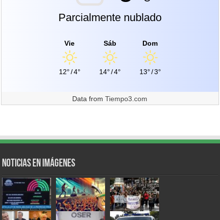
Parcialmente nublado
Vie
Sáb
Dom
12°
/
4°
14°
/
4°
13°
/
3°
Data from
Tiempo3.com
Noticias en Imágenes