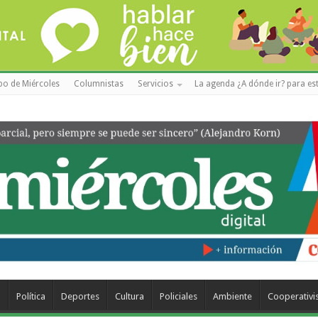
po de Miércoles
Columnistas
Servicios
La agenda ¿A dónde ir? para est
a
Política
Deportes
Cultura
Policiales
Ambiente
Cooperativ