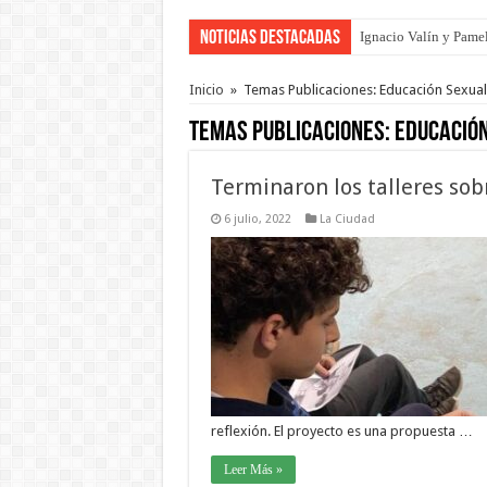
Noticias Destacadas
Ignacio Valín y Pamel
Traigo el litoral en 
Inicio
»
Temas Publicaciones: Educación Sexual
Temas Publicaciones:
Educación
Terminaron los talleres so
6 julio, 2022
La Ciudad
reflexión. El proyecto es una propuesta …
Leer Más »