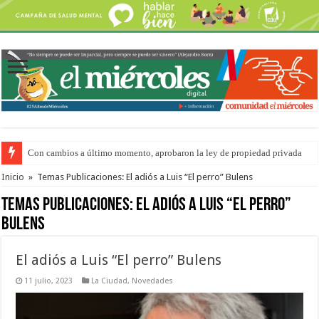
Con cambios a último momento, aprobaron la ley de propiedad privada
Adopción en Entre Ríos: el 35% de los 90 niños, niñas y adolescentes que 
Inicio
»
Temas Publicaciones: El adiós a Luis “El perro” Bulens
Temas Publicaciones:
El adiós a Luis “El perro”
Bulens
El adiós a Luis “El perro” Bulens
11 julio, 2023
La Ciudad
,
Novedades