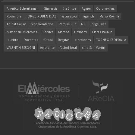
Americo Schvartzman
Gimnasia
Insólitos
Agmer
Coronavirus
Rocamora
JORGE RUBÉN DÍAZ
vacunación
agenda
Mario Rovina
Aníbal Gallay
recomendados
Parque Sur
ATE
Jorge Díaz
humor de Miércoles
Bordet
Marbot
Urribarri
Clara Chauvín
Lauritto
Docentes
fútbol
Regatas
elecciones
TORNEO FEDERAL A
VALENTÍN BISOGNI
Ambiente
fútbol local
cine San Martín