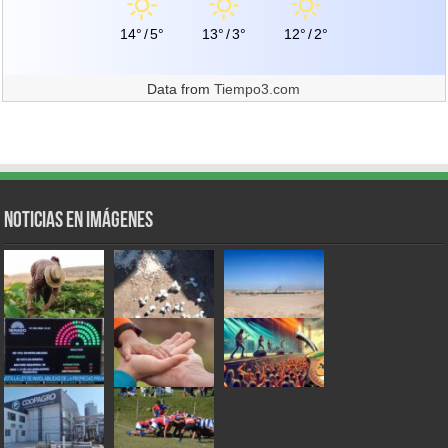
14°
/
5°
13°
/
3°
12°
/
2°
Data from
Tiempo3.com
Noticias en Imágenes