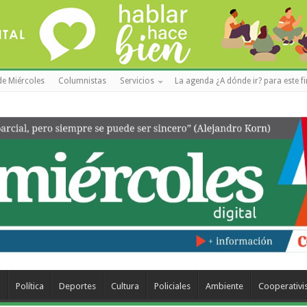
de Miércoles
Columnistas
Servicios
La agenda ¿A dónde ir? para este f
a
Política
Deportes
Cultura
Policiales
Ambiente
Cooperativ