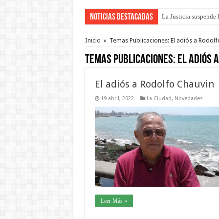
Noticias Destacadas
La Justicia suspende 
Se presentará la obra
Inicio
»
Temas Publicaciones: El adiós a Rodolf
Temas Publicaciones:
El adiós 
El adiós a Rodolfo Chauvin
19 abril, 2022
La Ciudad
,
Novedades
Leer Más »