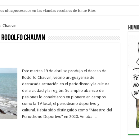
los ultraprocesados en las viandas escolares de Entre Ríos
 “La Runfla de los Macanos”
o Chauvin
Humo
a Rodolfo Chauvin
Este martes 19 de abril se produjo el deceso de
Rodolfo Chauvin, vecino uruguayense de
destacada actuación en el periodismo y la cultura
de la ciudad y la región. Su amplio abanico de
pasiones lo convirtieron en pionero en campos
como la TV local, el periodismo deportivo y
cultural. Había sido distinguido como “Maestro del
Periodismo Deportivo” en 2020. Amaba …