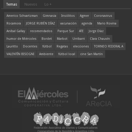
Temas
Nuevos
Lo +
Americo Schvartzman
Gimnasia
Insólitos
Agmer
Coronavirus
Rocamora
JORGE RUBÉN DÍAZ
vacunación
agenda
Mario Rovina
Aníbal Gallay
recomendados
Parque Sur
ATE
Jorge Díaz
humor de Miércoles
Bordet
Marbot
Urribarri
Clara Chauvín
Lauritto
Docentes
fútbol
Regatas
elecciones
TORNEO FEDERAL A
VALENTÍN BISOGNI
Ambiente
fútbol local
cine San Martín