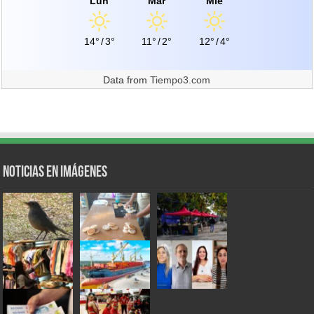
Lun
Mar
Mié
14°
/
3°
11°
/
2°
12°
/
4°
Data from
Tiempo3.com
Noticias en Imágenes