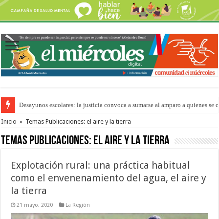
Desayunos escolares: la justicia convoca a sumarse al amparo a quienes se 
“La Feria en tu Barrio” para agostocon sus días y horarios
Inicio
»
Temas Publicaciones: el aire y la tierra
Temas Publicaciones:
el aire y la tierra
Explotación rural: una práctica habitual
como el envenenamiento del agua, el aire y
la tierra
21 mayo, 2020
La Región