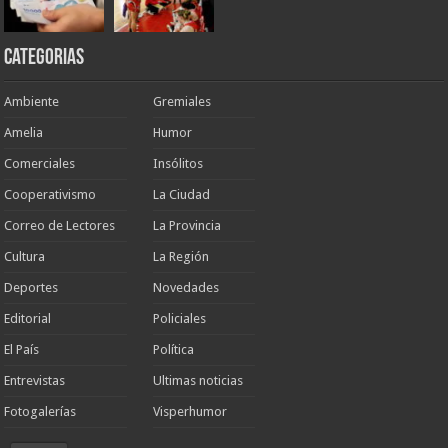
Categorias
Ambiente
Gremiales
Amelia
Humor
Comerciales
Insólitos
Cooperativismo
La Ciudad
Correo de Lectores
La Provincia
Cultura
La Región
Deportes
Novedades
Editorial
Policiales
El País
Política
Entrevistas
Ultimas noticias
Fotogalerías
Visperhumor