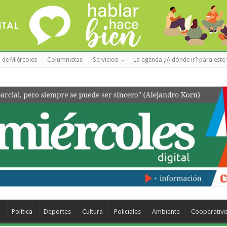
 de Miércoles
Columnistas
Servicios
La agenda ¿A dónde ir? para este 
a
Política
Deportes
Cultura
Policiales
Ambiente
Cooperativ