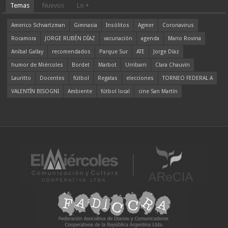
Temas
Nuevos
Lo +
Americo Schvartzman
Gimnasia
Insólitos
Agmer
Coronavirus
Rocamora
JORGE RUBÉN DÍAZ
vacunación
agenda
Mario Rovina
Aníbal Gallay
recomendados
Parque Sur
ATE
Jorge Díaz
humor de Miércoles
Bordet
Marbot
Urribarri
Clara Chauvín
Lauritto
Docentes
fútbol
Regatas
elecciones
TORNEO FEDERAL A
VALENTÍN BISOGNI
Ambiente
fútbol local
cine San Martín