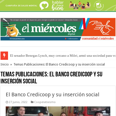
El senador Benegas Lynch, muy cercano a Milei, armó una sociedad para vend
El gobierno baja el capítulo de extranjerización de tierras
Inicio
»
Temas Publicaciones: El Banco Credicoop y su inserción social
Temas Publicaciones:
El Banco Credicoop y su
inserción social
El Banco Credicoop y su inserción social
27 junio, 2022
Cooperativismo