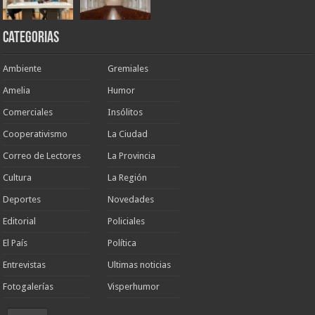
Categorias
Ambiente
Gremiales
Amelia
Humor
Comerciales
Insólitos
Cooperativismo
La Ciudad
Correo de Lectores
La Provincia
Cultura
La Región
Deportes
Novedades
Editorial
Policiales
El País
Política
Entrevistas
Ultimas noticias
Fotogalerías
Visperhumor