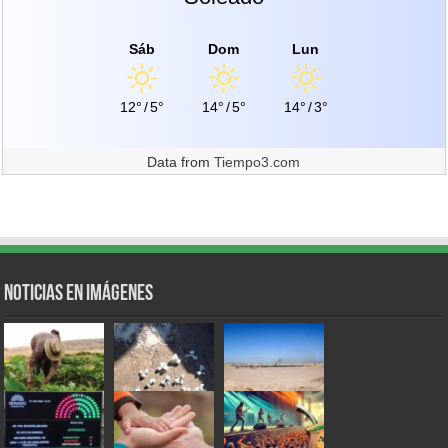
Sáb
Dom
Lun
12°
/
5°
14°
/
5°
14°
/
3°
Data from
Tiempo3.com
Noticias en Imágenes