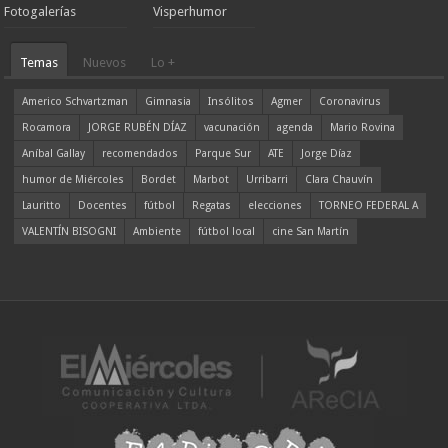
Fotogalerías
Visperhumor
Temas
Nuevos
Lo +
Americo Schvartzman
Gimnasia
Insólitos
Agmer
Coronavirus
Rocamora
JORGE RUBÉN DÍAZ
vacunación
agenda
Mario Rovina
Aníbal Gallay
recomendados
Parque Sur
ATE
Jorge Díaz
humor de Miércoles
Bordet
Marbot
Urribarri
Clara Chauvín
Lauritto
Docentes
fútbol
Regatas
elecciones
TORNEO FEDERAL A
VALENTÍN BISOGNI
Ambiente
fútbol local
cine San Martín