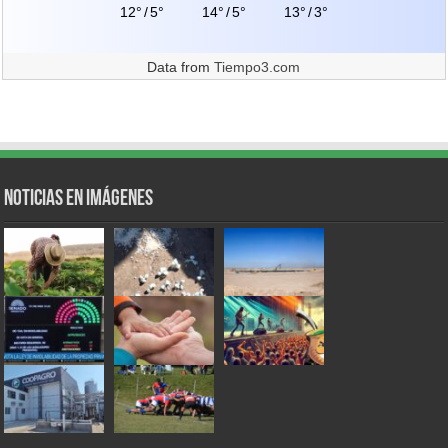
12°
/
5°
14°
/
5°
13°
/
3°
Data from
Tiempo3.com
Noticias en Imágenes