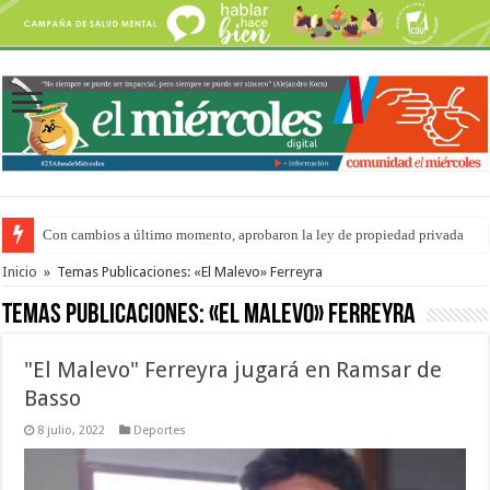
Con cambios a último momento, aprobaron la ley de propiedad privada
Adopción en Entre Ríos: el 35% de los 90 niños, niñas y adolescentes que 
Inicio
»
Temas Publicaciones: «El Malevo» Ferreyra
Temas Publicaciones:
«El Malevo» Ferreyra
"El Malevo" Ferreyra jugará en Ramsar de
Basso
8 julio, 2022
Deportes