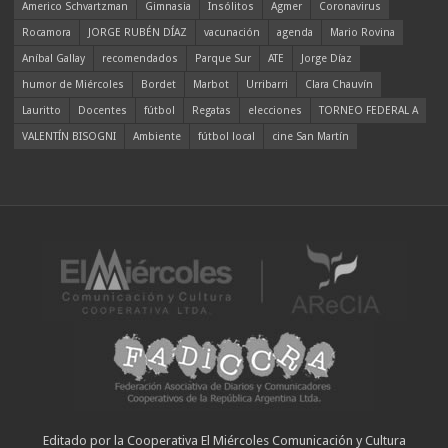
Americo Schvartzman
Gimnasia
Insólitos
Agmer
Coronavirus
Rocamora
JORGE RUBÉN DÍAZ
vacunación
agenda
Mario Rovina
Aníbal Gallay
recomendados
Parque Sur
ATE
Jorge Díaz
humor de Miércoles
Bordet
Marbot
Urribarri
Clara Chauvín
Lauritto
Docentes
fútbol
Regatas
elecciones
TORNEO FEDERAL A
VALENTÍN BISOGNI
Ambiente
fútbol local
cine San Martín
Editado por la Cooperativa El Miércoles Comunicación y Cultura