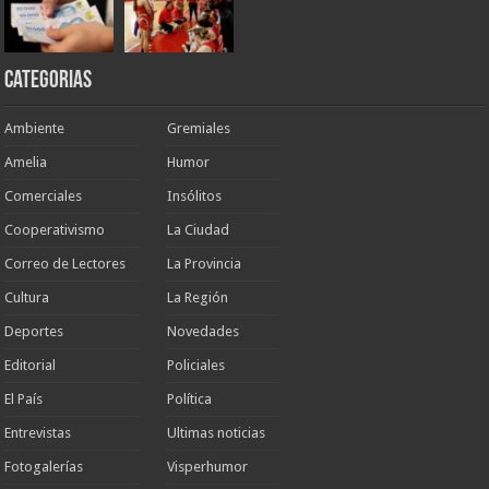
Categorias
Ambiente
Gremiales
Amelia
Humor
Comerciales
Insólitos
Cooperativismo
La Ciudad
Correo de Lectores
La Provincia
Cultura
La Región
Deportes
Novedades
Editorial
Policiales
El País
Política
Entrevistas
Ultimas noticias
Fotogalerías
Visperhumor