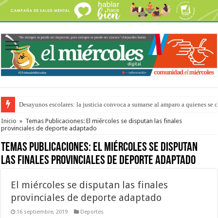
Desayunos escolares: la justicia convoca a sumarse al amparo a quienes se 
“La Feria en tu Barrio” para agostocon sus días y horarios
Inicio
»
Temas Publicaciones: El miércoles se disputan las finales
provinciales de deporte adaptado
Temas Publicaciones:
El miércoles se disputan
las finales provinciales de deporte adaptado
El miércoles se disputan las finales
provinciales de deporte adaptado
16 septiembre, 2019
Deportes