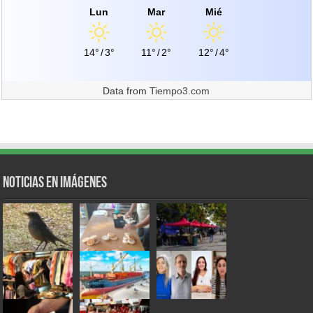
Lun
Mar
Mié
14°
/
3°
11°
/
2°
12°
/
4°
Data from
Tiempo3.com
Noticias en Imágenes