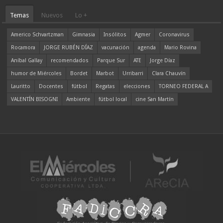
Temas
Nuevos
Lo +
Americo Schvartzman
Gimnasia
Insólitos
Agmer
Coronavirus
Rocamora
JORGE RUBÉN DÍAZ
vacunación
agenda
Mario Rovina
Aníbal Gallay
recomendados
Parque Sur
ATE
Jorge Díaz
humor de Miércoles
Bordet
Marbot
Urribarri
Clara Chauvín
Lauritto
Docentes
fútbol
Regatas
elecciones
TORNEO FEDERAL A
VALENTÍN BISOGNI
Ambiente
fútbol local
cine San Martín