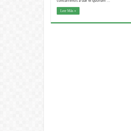
concurrimos a dar el quórum …
Leer Más »