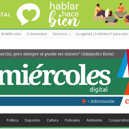
 de Miércoles
Columnistas
Servicios
La agenda ¿A dónde ir? para este 
a
Política
Deportes
Cultura
Policiales
Ambiente
Cooperativ